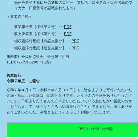
振込を希望する口座の通帳のコピー（支店名・口座名義・口座名義のフ
リガナ・口座番号が記載されたもの）
＜事業終了後＞
事業報告書【様式第４号】･･･
PDF
収支決算書【様式第５号】･･･
PDF
領収書添付用紙【開設支援分】･･･
PDF
領収書添付用紙【運営支援分】･･･
PDF
川西市社会福祉協議会 善意銀行担当
TEL:072-759-5200（代表）
善意銀行
令和７年度 ご報告
令和７年４月１日～令和８年３月３１日までに皆さまよりご寄付いただいた
金額・払出した金額は下記のとおりです。たくさんの善意をありがとうござ
います。日頃よりたくさんの方々よりいただいているあたたかい善意のおか
げをもちまして、様々なところへ払出を行うことができました。誠にありが
とうございました。今後ともどうぞよろしくお願いいたします。
ご寄付いただいた金額