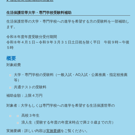
生活保護世帯大学・専門学校受験料補助
生活保護世帯の大学・専門学校への進学を希望する方の受験料を一部補助し
ます。
令和８年度年度受験分受付期間
令和８年４月１日～令和９年３月３１日土日祝を除く平日 午前９時～午後
５時
概要
対象経費
大学・専門学校の受験料（一般入試・AO入試・公募推薦・指定校推薦
等）
共通テストの受験料
補助金額：
上限４万円
対象者：
大学もしくは専門学校への進学を希望する生活保護世帯の
高校３年生
浪人生（受験する年度の年度末時点で満２０歳までの方）
実施要綱
：詳しい内容は
実施要綱
をご覧ください。