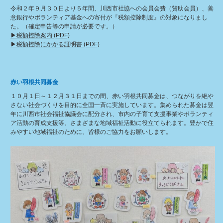
令和２年９月３０日より５年間、川西市社協への会員会費（賛助会員）、善
意銀行やボランティア基金への寄付が『税額控除制度』の対象になりまし
た。（確定申告等の申請が必要です。）
▶︎税額控除案内 (PDF)
▶︎税額控除にかかる証明書 (PDF)
赤い羽根共同募金
１０月１日～１２月３１日までの間、赤い羽根共同募金は、つながりを絶や
さない社会づくりを目的に全国一斉に実施しています。集められた募金は翌
年に川西市社会福祉協議会に配分され、市内の子育て支援事業やボランティ
ア活動の育成支援等、さまざまな地域福祉活動に役立てられます。豊かで住
みやすい地域福祉のために、皆様のご協力をお願いします。