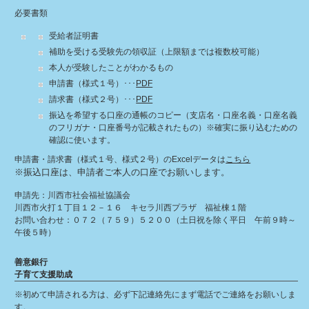
必要書類
受給者証明書
補助を受ける受験先の領収証（上限額までは複数校可能）
本人が受験したことがわかるもの
申請書（様式１号）･･･
PDF
請求書（様式２号）･･･
PDF
振込を希望する口座の通帳のコピー（支店名・口座名義・口座名義
のフリガナ・口座番号が記載されたもの）※確実に振り込むための
確認に使います。
申請書・請求書（様式１号、様式２号）のExcelデータは
こちら
※振込口座は、申請者ご本人の口座でお願いします。
申請先：
川西市社会福祉協議会
川西市火打１丁目１２－１６ キセラ川西プラザ 福祉棟１階
お問い合わせ：
０７２（７５９）５２００（土日祝を除く平日 午前９時～
午後５時）
善意銀行
子育て支援助成
※初めて申請される方は、必ず下記連絡先にまず電話でご連絡をお願いしま
す。