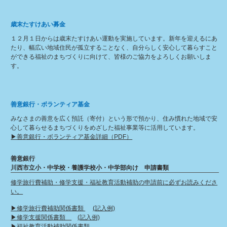
歳末たすけあい募金
１２月１日からは歳末たすけあい運動を実施しています。新年を迎えるにあ
たり、幅広い地域住民が孤立することなく、自分らしく安心して暮らすこと
ができる福祉のまちづくりに向けて、皆様のご協力をよろしくお願いしま
す。
善意銀行・ボランティア基金
みなさまの善意を広く預託（寄付）という形で預かり、住み慣れた地域で安
心して暮らせるまちづくりをめざした福祉事業等に活用しています。
▶︎善意銀行・ボランティア基金詳細（PDF）
善意銀行
川西市立小・中学校・養護学校小・中学部向け 申請書類
修学旅行費補助・修学支援・福祉教育活動補助の申請前に必ずお読みくださ
い。
▶︎修学旅行費補助関係書類
(記入例)
▶︎修学支援関係書類
(記入例)
▶︎福祉教育活動補助関係書類