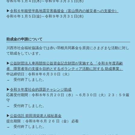
令和６年１月４日(木)～令和９年３月３１日(水)
▶︎
令和６年能登半島地震災害義援金（富山県内の被災者への支援分）
令和６年１月５日(金)～令和９年３月３１日(水)
助成金の申請について
川西市社会福祉協議会では赤い羽根共同募金を原資にさまざまな活動に対し
て助成をしています。
▶︎
公益財団法人車両競技公益資金記念財団が実施する 「令和８年度高齢
者、障害者等の支援を目的とするボランティア活動に対する 助成事業」
申込締切日：令和８年６月３０日（火）
→ 受付終了しました。
▶︎
令和９年度社会的課題チャレンジ助成
応募受付期間：令和８年５月２０日（水）～６月３０日（火）２３：５９厳
守
→ 受付終了しました。
▶︎
公益信託 前田清栄老人福祉基金
提出期限 ：令和８年６月 ２６ 日（金） 必着
→ 受付終了しました。