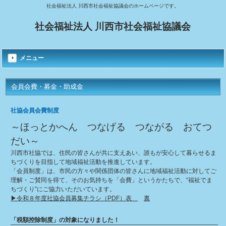
社会福祉法人 川西市社会福祉協議会のホームページです。
社会福祉法人 川西市社会福祉協議会
メニュー
会員会費・募金・助成金
社協会員会費制度
～ほっとかへん つなげる つながる おてつ
だい～
川西市社協では、住民の皆さんが共に支えあい、誰もが安心して暮らせるま
ちづくりを目指して地域福祉活動を推進しています。
「会員制度」は、市民の方々や関係団体の皆さんに地域福祉活動に対してご
理解・ご賛同を得て、そのお気持ちを「会費」というかたちで、“福祉でま
ちづくり”にご協力いただいています。
▶︎令和８年度社協会員募集チラシ（PDF）表
裏
「税額控除制度」の対象になりました！