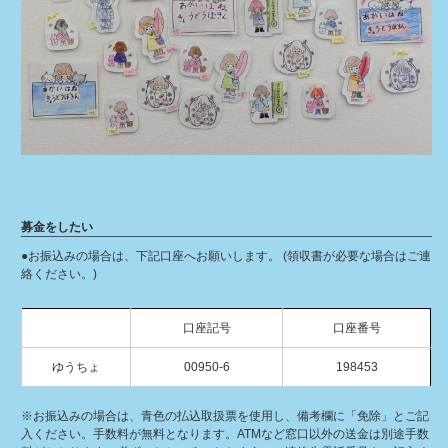
募金をしたい
●お振込みの場合は、下記口座へお願いします。 (領収書が必要な場合はご連
絡ください。)
口座記号
口座番号
ゆうちょ
00950-6
198453
※お振込みの場合は、青色の払込取扱票を使用し、備考欄に「免除」とご記
入ください。手数料が無料となります。ATMなど窓口以外の送金は別途手数