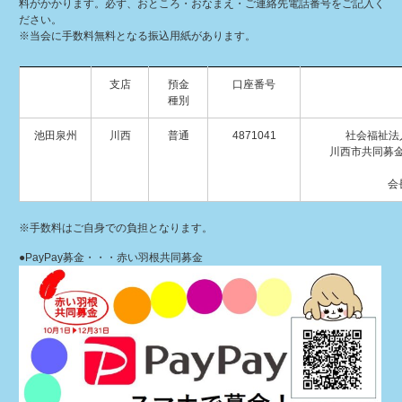
料がかかります。必ず、おところ・おなまえ・ご連絡先電話番号をご記入く
ださい。
※当会に手数料無料となる振込用紙があります。
支店
預金
口座番号
種別
池田泉州
川西
普通
4871041
社会福祉法
川西市共同募
オダ
会
※手数料はご自身での負担となります。
●PayPay募金・・・赤い羽根共同募金