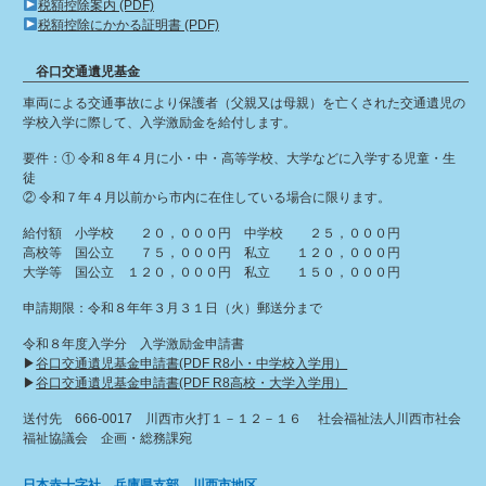
税額控除案内 (PDF)
税額控除にかかる証明書 (PDF)
谷口交通遺児基金
車両による交通事故により保護者（父親又は母親）を亡くされた交通遺児の
学校入学に際して、入学激励金を給付します。
要件：① 令和８年４月に小・中・高等学校、大学などに入学する児童・生
徒
② 令和７年４月以前から市内に在住している場合に限ります。
給付額 小学校 ２０，０００円 中学校 ２５，０００円
高校等 国公立 ７５，０００円 私立 １２０，０００円
大学等 国公立 １２０，０００円 私立 １５０，０００円
申請期限：令和８年年３月３１日（火）郵送分まで
令和８年度入学分 入学激励金申請書
▶︎
谷口交通遺児基金申請書(PDF R8小・中学校入学用）
▶︎
谷口交通遺児基金申請書(PDF R8高校・大学入学用）
送付先 666-0017 川西市火打１－１２－１６ 社会福祉法人川西市社会
福祉協議会 企画・総務課宛
日本赤十字社 兵庫県支部 川西市地区