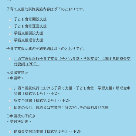
子育て支援助実施実施内容は以下のとおりです。
子ども食堂開設支援
子ども食堂運営支援
学習支援開設支援
学習支援運営支援
子育て支援助成の実施要綱は以下のとおりです。
川西市善意銀行子育て支援（子ども食堂・学習支援）に関する助成金交
付要綱（PDF）
≪提出書類≫
＜申請時＞
川西市善意銀行における子育て支援（子ども食堂・学習支援）助成金申
請書【様式第１号】･･･
PDF
収支予算書【様式第２号】･･･
PDF
団体の会則、規約又は営業許可証の写し等の資料及び名簿
〇申請後の手続き
＜交付決定後＞
助成金交付請求書【様式第３号】･･･
PDF