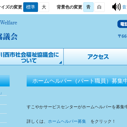
サイズの変更
標準
大
背景色の変更
青
白
音
ホームヘルパー（パート職員）募集
」
すこやかサービスセンターがホームヘルパーを募集
詳しくは、
ホームヘルパー募集
をクリック！